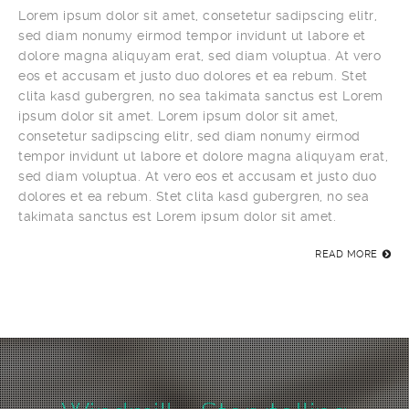
Lorem ipsum dolor sit amet, consetetur sadipscing elitr,
sed diam nonumy eirmod tempor invidunt ut labore et
dolore magna aliquyam erat, sed diam voluptua. At vero
eos et accusam et justo duo dolores et ea rebum. Stet
clita kasd gubergren, no sea takimata sanctus est Lorem
ipsum dolor sit amet. Lorem ipsum dolor sit amet,
consetetur sadipscing elitr, sed diam nonumy eirmod
tempor invidunt ut labore et dolore magna aliquyam erat,
sed diam voluptua. At vero eos et accusam et justo duo
dolores et ea rebum. Stet clita kasd gubergren, no sea
takimata sanctus est Lorem ipsum dolor sit amet.
READ MORE