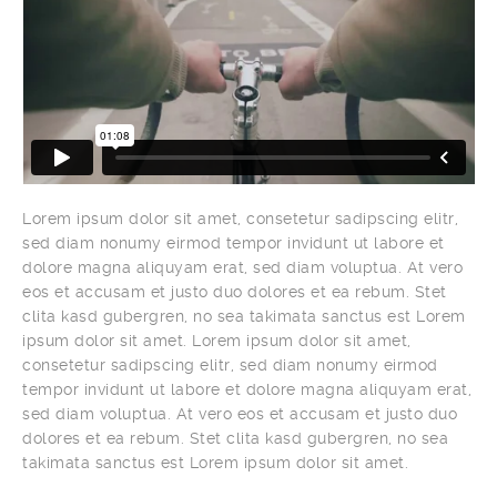
Lorem ipsum dolor sit amet, consetetur sadipscing elitr,
sed diam nonumy eirmod tempor invidunt ut labore et
dolore magna aliquyam erat, sed diam voluptua. At vero
eos et accusam et justo duo dolores et ea rebum. Stet
clita kasd gubergren, no sea takimata sanctus est Lorem
ipsum dolor sit amet. Lorem ipsum dolor sit amet,
consetetur sadipscing elitr, sed diam nonumy eirmod
tempor invidunt ut labore et dolore magna aliquyam erat,
sed diam voluptua. At vero eos et accusam et justo duo
dolores et ea rebum. Stet clita kasd gubergren, no sea
takimata sanctus est Lorem ipsum dolor sit amet.